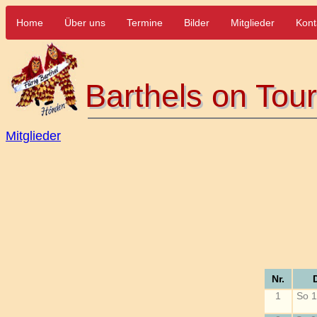
Home
Über uns
Termine
Bilder
Mitglieder
Kont
Barthels on Tou
Barthels on Tou
Mitglieder
Nr.
1
So 1