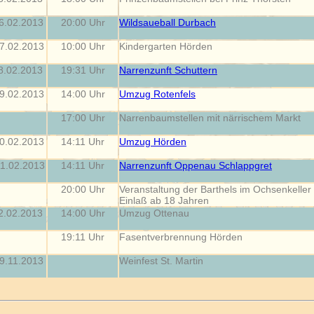
6.02.2013
20:00 Uhr
Wildsaueball Durbach
7.02.2013
10:00 Uhr
Kindergarten Hörden
8.02.2013
19:31 Uhr
Narrenzunft Schuttern
9.02.2013
14:00 Uhr
Umzug Rotenfels
17:00 Uhr
Narrenbaumstellen mit närrischem Markt
0.02.2013
14:11 Uhr
Umzug Hörden
1.02.2013
14:11 Uhr
Narrenzunft Oppenau Schlappgret
20:00 Uhr
Veranstaltung der Barthels im Ochsenkeller
Einlaß ab 18 Jahren
2.02.2013
14:00 Uhr
Umzug Ottenau
19:11 Uhr
Fasentverbrennung Hörden
9.11.2013
Weinfest St. Martin