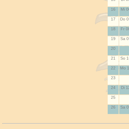
16
Mi 0
17
Do 0
18
Fr 0
19
Sa 0
20
21
So 1
22
Mo 1
23
24
Di 1
25
26
Sa 0