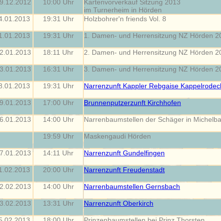
9.12.2012
10:00 Uhr
Kartenvorverkauf Sitzung 2013
im Turnerheim in Hörden
4.01.2013
19:31 Uhr
Holzbohrer'n friends Vol. 8
1.01.2013
19:31 Uhr
1. Damen- und Herrensitzung NZ Hörden 2
2.01.2013
18:11 Uhr
2. Damen- und Herrensitzung NZ Hörden 2
3.01.2013
16:31 Uhr
3. Damen- und Herrensitzung NZ Hörden 2
8.01.2013
19:31 Uhr
Narrenzunft Kappler Rebgaise Kappelrodec
9.01.2013
17:00 Uhr
Brunnenputzerzunft Kirchhofen
6.01.2013
14:00 Uhr
Narrenbaumstellen der Schäger in Michelb
19:59 Uhr
Maskengaudi Hörden
7.01.2013
14:11 Uhr
Narrenzunft Gundelfingen
1.02.2013
20:00 Uhr
Narrenzunft Freudenstadt
2.02.2013
14:00 Uhr
Narrenbaumstellen Gernsbach
3.02.2013
13:31 Uhr
Narrenzunft Oberkirch
5.02.2013
18:00 Uhr
Prinzenbaumstellen bei Prinz Thorsten