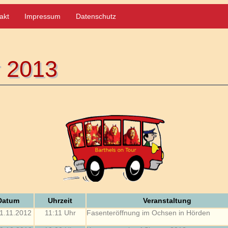
akt
Impressum
Datenschutz
r 2013
r 2013
Datum
Uhrzeit
Veranstaltung
1.11.2012
11:11 Uhr
Fasenteröffnung im Ochsen in Hörden