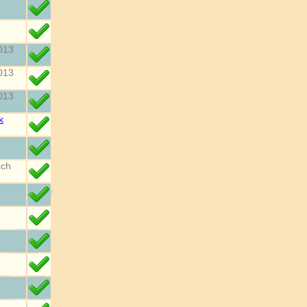
013
013
013
k
ach