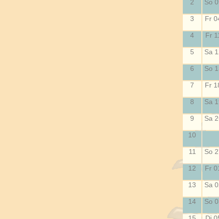
2
So 0
3
Fr 0
4
Fr 1
5
Sa 1
6
So 1
7
Fr 1
8
Sa 1
9
Sa 2
10
11
So 2
12
Fr 0
13
Sa 0
14
So 0
15
Di 0