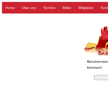
Home
Über uns
Termine
Bilder
Mitglieder
Kont
Benutzernam
Kennwort: